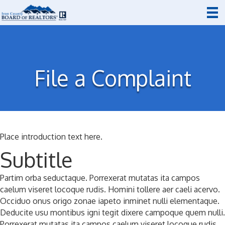
File a Complaint
Place introduction text here.
Subtitle
Partim orba seductaque. Porrexerat mutatas ita campos
caelum viseret locoque rudis. Homini tollere aer caeli acervo.
Occiduo onus origo zonae iapeto inminet nulli elementaque.
Deducite usu montibus igni tegit dixere campoque quem nulli.
Porrexerat mutatas ita campos caelum viseret locoque rudis.